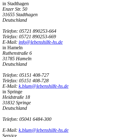
in Stadthagen
Enzer Str. 50
31655 Stadthagen
Deutschland
Telefon:
05721 890253-664
Telefax: 05721 890253-669
E-Mail:
info@lebenshilfe-hs.de
in Hameln
Ruthenstraße 6
31785 Hameln
Deutschland
Telefon:
05151 408-727
Telefax: 05151 408-728
E-Mail:
k.blum@lebenshilfe-hs.de
in Springe
Heidstraße 18
31832 Springe
Deutschland
Telefon:
05041 6484-300
E-Mail:
k.blum@lebenshilfe-hs.de
Service